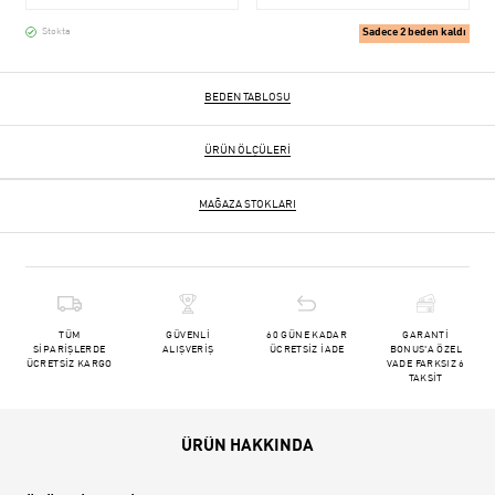
Sadece 2 beden kaldı
Stokta
BEDEN TABLOSU
ÜRÜN ÖLÇÜLERI
MAĞAZA STOKLARI
TÜM
GÜVENLİ
60 GÜNE KADAR
GARANTİ
SİPARİŞLERDE
ALIŞVERİŞ
ÜCRETSİZ İADE
BONUS'A ÖZEL
ÜCRETSİZ KARGO
VADE FARKSIZ 6
TAKSİT
ÜRÜN HAKKINDA