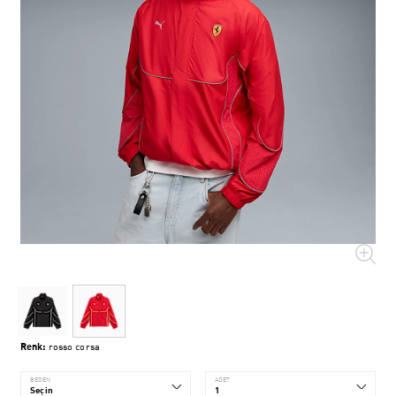
Renk:
rosso corsa
BEDEN
ADET