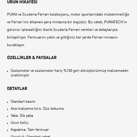
ÜRÜN HİKAYESİ
PUMA ve Scuderia Ferrari koleksiyonu, motor sporlarındaki mükemmelliğe
ve Ferrari‘nin efsanevi yarış mirasına bir övgüdür. Bu ceket, PUMATECH‘in
görünür işlevselliğini ikonik Scuderia Ferrari renkleri ve detaylarıyla
birleştiriyor. Fermuarını çekin ve gittiğiniz her yerde Ferrari mirasını
kucaklayın.
ÖZELLİKLER & FAYDALAR
Süslemeler ve süslemeler hariç %100 geri dönüştürülmüş malzemeden
üretilmiştir.
DETAYLAR
Standart kesim
Ana malzeme türü: Düz dokuma
Yaka: Dik yaka
Uzun kollu
Kapatma: Tam fermuar