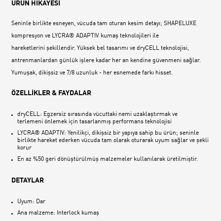
ÜRÜN HİKAYESİ
Seninle birlikte esneyen, vücuda tam oturan kesim detayı; SHAPELUXE
kompresyon ve LYCRA® ADAPTIV kumaş teknolojileri ile
hareketlerini şekillendir. Yüksek bel tasarımı ve dryCELL teknolojisi,
antrenmanlardan günlük işlere kadar her an kendine güvenmeni sağlar.
Yumuşak, dikişsiz ve 7/8 uzunluk - her esnemede farkı hisset.
ÖZELLİKLER & FAYDALAR
dryCELL: Egzersiz sırasında vücuttaki nemi uzaklaştırmak ve
terlemeni önlemek için tasarlanmış performans teknolojisi
LYCRA® ADAPTIV: Yenilikçi, dikişsiz bir yapıya sahip bu ürün; seninle
birlikte hareket ederken vücuda tam olarak oturarak uyum sağlar ve şekli
korur
En az %50 geri dönüştürülmüş malzemeler kullanılarak üretilmiştir.
DETAYLAR
Uyum: Dar
Ana malzeme: Interlock kumaş