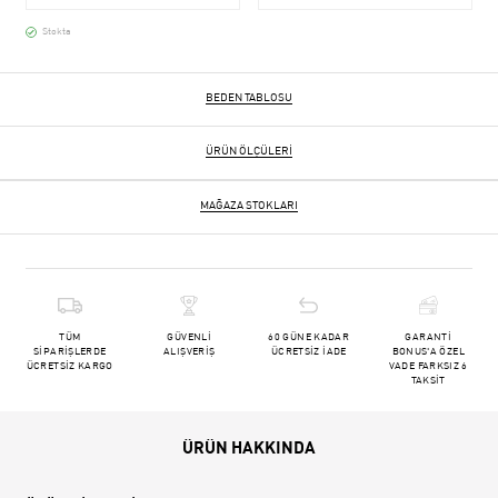
Stokta
BEDEN TABLOSU
ÜRÜN ÖLÇÜLERI
MAĞAZA STOKLARI
TÜM
GÜVENLİ
60 GÜNE KADAR
GARANTİ
SİPARİŞLERDE
ALIŞVERİŞ
ÜCRETSİZ İADE
BONUS'A ÖZEL
ÜCRETSİZ KARGO
VADE FARKSIZ 6
TAKSİT
ÜRÜN HAKKINDA