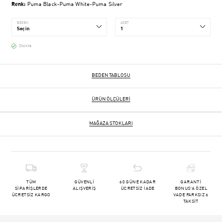
Renk:
Puma Black-Puma White-Puma Silver
BEDEN
ADET
Stokta
BEDEN TABLOSU
ÜRÜN ÖLÇÜLERI
MAĞAZA STOKLARI
TÜM
GÜVENLİ
60 GÜNE KADAR
GARANTİ
SİPARİŞLERDE
ALIŞVERİŞ
ÜCRETSİZ İADE
BONUS'A ÖZEL
ÜCRETSİZ KARGO
VADE FARKSIZ 6
TAKSİT