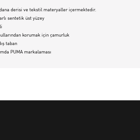
dana derisi ve tekstil materyaller içermektedir.
arlı sentetik üst yüzey
li
ullarından korumak için çamurluk
ış taban
sımda PUMA markalaması