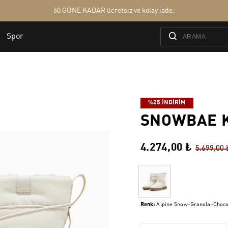
%25 İNDİRİM
SNOWBAE K
4.274,00 ₺
5.699,00 
Renk:
Alpine Snow-Granola-Choco