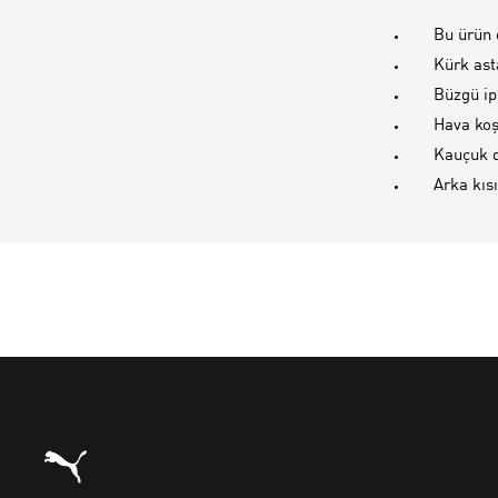
Bu ürün 
Kürk ast
Büzgü ip
Hava koş
Kauçuk d
Arka kı