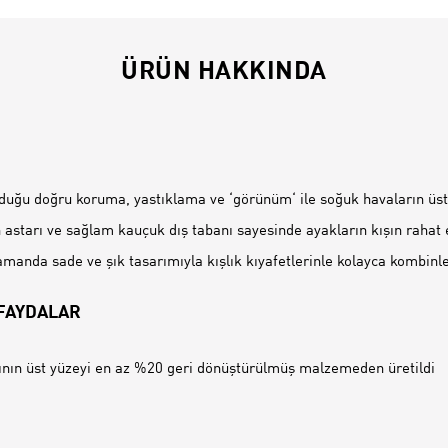
ÜRÜN HAKKINDA
İ
uğu doğru koruma, yastıklama ve ‘görünüm‘ ile soğuk havaların üst
an astarı ve sağlam kauçuk dış tabanı sayesinde ayakların kışın rahat
manda sade ve şık tasarımıyla kışlık kıyafetlerinle kolayca kombinl
 FAYDALAR
nın üst yüzeyi en az %20 geri dönüştürülmüş malzemeden üretildi