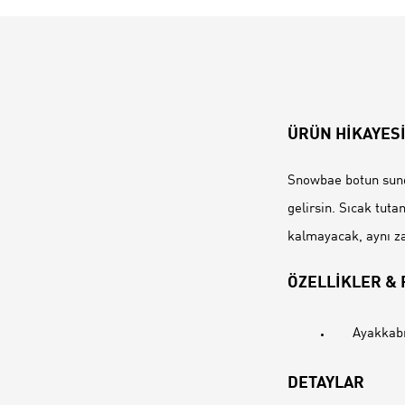
ÜRÜN HİKAYES
Snowbae botun sund
gelirsin. Sıcak tut
kalmayacak, aynı za
ÖZELLİKLER &
Ayakkabı
DETAYLAR