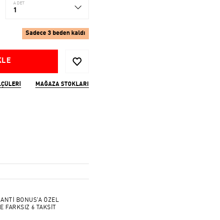
ADET
1
Sadece 3 beden kaldı
KLE
LÇÜLERI
MAĞAZA STOKLARI
ANTİ BONUS'A ÖZEL
E FARKSIZ 6 TAKSİT