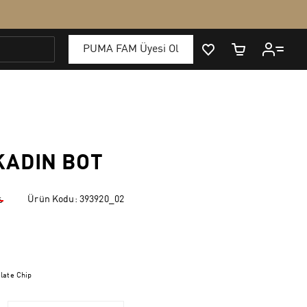
ADIN BOT
Ürün Kodu:
393920_02
₺
late Chip