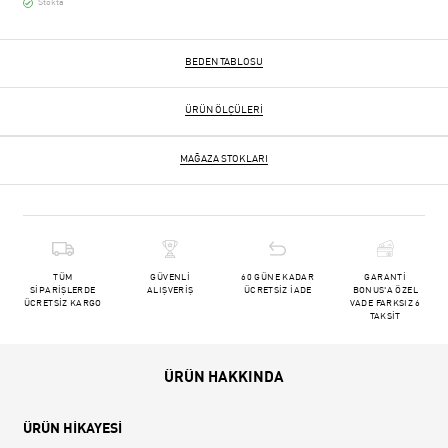
Stokta
BEDEN TABLOSU
ÜRÜN ÖLÇÜLERI
MAĞAZA STOKLARI
TÜM
GÜVENLİ
60 GÜNE KADAR
GARANTİ
SİPARİŞLERDE
ALIŞVERİŞ
ÜCRETSİZ İADE
BONUS'A ÖZEL
ÜCRETSİZ KARGO
VADE FARKSIZ 6
TAKSİT
ÜRÜN HAKKINDA
ÜRÜN HİKAYESİ