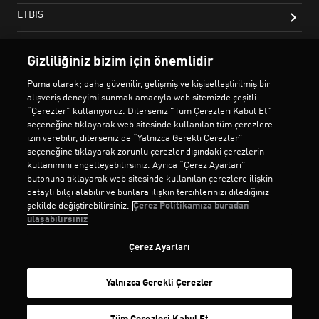
Gizliliğiniz bizim için önemlidir
Puma olarak; daha güvenilir, gelişmiş ve kişiselleştirilmiş bir
alışveriş deneyimi sunmak amacıyla web sitemizde çeşitli
“Çerezler” kullanıyoruz. Dilerseniz "Tüm Çerezleri Kabul Et"
seçeneğine tıklayarak web sitesinde kullanılan tüm çerezlere
izin verebilir, dilerseniz de “Yalnızca Gerekli Çerezler”
seçeneğine tıklayarak zorunlu çerezler dışındaki çerezlerin
kullanımını engelleyebilirsiniz. Ayrıca “Çerez Ayarları”
butonuna tıklayarak web sitesinde kullanılan çerezlere ilişkin
detaylı bilgi alabilir ve bunlara ilişkin tercihlerinizi dilediğiniz
şekilde değiştirebilirsiniz.
Çerez Politikamıza buradan
ulaşabilirsiniz
Çerez Ayarları
Yalnızca Gerekli Çerezler
SEPETE EKLE