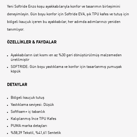
Yeni Softride Enzo koşu ayakkabılarıyla konfor ve tasarımın birleşimini
deneyimleyin. Gün boyu konfor için Softride EVA, şık TPU kafes ve tutuş için
bölgeli kauçuk içeren bu ayakkabılar, her adımda adımlarınızı yeniden
tanımlıyor.
ÖZELLİKLER & FAYDALAR
Ayakkabıların üst kısmı en az %30 geri dönüştürülmüş malzemeden
üretilmiştir
SOFTRIDE: Gün boyu yastıklama ve konfor için tasarlanmış yumuşak
köpük
DETAYLAR
Bölgeli kauçuk tutuş
Yastıklama seviyesi: Düşük
Softfoam+ iç tabanlık
Kalıplanmış İnce TPU Kafes
PUMA marka detayları
%58,39 Tekstil, %41,61 Sentetik