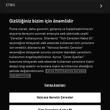
Gizliliğiniz bizim için önemlidir
Puma olarak; daha güvenilir, gelişmiş ve kişiselleştirilmiş bir
alışveriş deneyimi sunmak amacıyla web sitemizde çeşitli
“Çerezler” kullanıyoruz. Dilerseniz "Tüm Çerezleri Kabul Et"
seçeneğine tıklayarak web sitesinde kullanılan tüm çerezlere
izin verebilir, dilerseniz de “Yalnızca Gerekli Çerezler”
seçeneğine tıklayarak zorunlu çerezler dışındaki çerezlerin
kullanımını engelleyebilirsiniz. Ayrıca “Çerez Ayarları”
butonuna tıklayarak web sitesinde kullanılan çerezlere ilişkin
detaylı bilgi alabilir ve bunlara ilişkin tercihlerinizi dilediğiniz
şekilde değiştirebilirsiniz.
Çerez Politikamıza buradan
ulaşabilirsiniz
Çerez Ayarları
Yalnızca Gerekli Çerezler
SEPETE EKLE