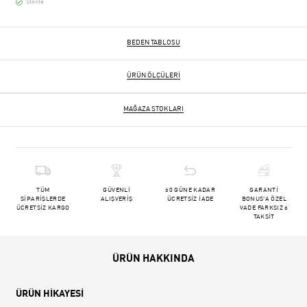
Stokta
BEDEN TABLOSU
ÜRÜN ÖLÇÜLERI
MAĞAZA STOKLARI
TÜM
GÜVENLİ
60 GÜNE KADAR
GARANTİ
SİPARİŞLERDE
ALIŞVERİŞ
ÜCRETSİZ İADE
BONUS'A ÖZEL
ÜCRETSİZ KARGO
VADE FARKSIZ 6
TAKSİT
ÜRÜN HAKKINDA
ÜRÜN HİKAYESİ