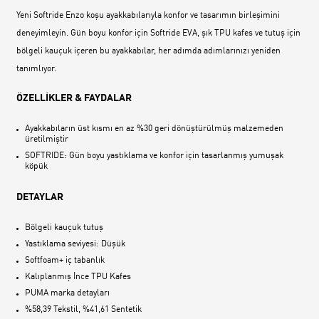
Yeni Softride Enzo koşu ayakkabılarıyla konfor ve tasarımın birleşimini
deneyimleyin. Gün boyu konfor için Softride EVA, şık TPU kafes ve tutuş için
bölgeli kauçuk içeren bu ayakkabılar, her adımda adımlarınızı yeniden
tanımlıyor.
ÖZELLİKLER & FAYDALAR
Ayakkabıların üst kısmı en az %30 geri dönüştürülmüş malzemeden
üretilmiştir
SOFTRIDE: Gün boyu yastıklama ve konfor için tasarlanmış yumuşak
köpük
DETAYLAR
Bölgeli kauçuk tutuş
Yastıklama seviyesi: Düşük
Softfoam+ iç tabanlık
Kalıplanmış İnce TPU Kafes
PUMA marka detayları
%58,39 Tekstil, %41,61 Sentetik