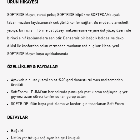
ÜRÜN HİKAYESİ
SOFTRIDE Mayve, rahat peluş SOFTRIDE köpük ve SOFTFOAM+ ayak
tabanımızdan faydalanarak çok yönlü konfor sağlar. Bu model, clamshell
yapıya, birinci sınıf örme üst yüzey malzemesine ve yine üst yüzey üzerinde
birinci sınıf kaplamalara sahiptir. Benzersiz bir bağcık bölgesi ve deko
dikişi ile konfordan ödün vermeden modanın tadını çıkar. Hepsi yeni
SOFTRIDE Mayve koşu ayakkabısında.
ÖZELLİKLER & FAYDALAR
Ayakkabının üst yüzeyi en az %20 geri dönüştürülmüş malzemeden
üretildi
SoftFoam+: PUMA‘nın her adımda yumuşak yastıklama sağlayan, giyer
giymez uzun süreli konfor sunan çorap astarı
SOFTRIDE: Gün boyu yastıklama ve konfor için tasarlanan Soft Foam
DETAYLAR
Bağcıklı
Üstün yer tutuşu sağlayan bölgeli kauçuk