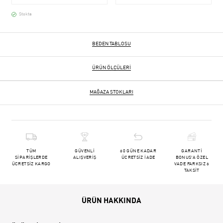
Stokta
BEDEN TABLOSU
ÜRÜN ÖLÇÜLERI
MAĞAZA STOKLARI
TÜM
GÜVENLİ
60 GÜNE KADAR
GARANTİ
SİPARİŞLERDE
ALIŞVERİŞ
ÜCRETSİZ İADE
BONUS'A ÖZEL
ÜCRETSİZ KARGO
VADE FARKSIZ 6
TAKSİT
ÜRÜN HAKKINDA