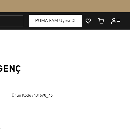
GENÇ
Ürün Kodu:
401698_45
k