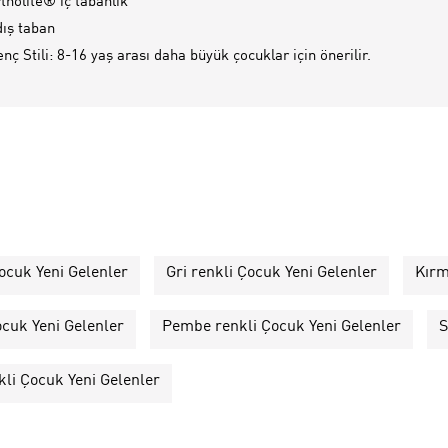
tholite® iç tabanlık
ış taban
ç Stili: 8-16 yaş arası daha büyük çocuklar için önerilir.
ocuk Yeni Gelenler
Gri renkli Çocuk Yeni Gelenler
Kırm
ocuk Yeni Gelenler
Pembe renkli Çocuk Yeni Gelenler
S
li Çocuk Yeni Gelenler