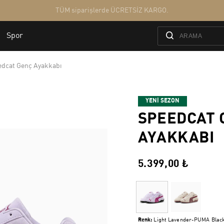
edcat Genç Ayakkabı
YENİ SEZON
SPEEDCAT 
AYAKKABI
5.399,00 ₺
Renk:
Light Lavender-PUMA Blac