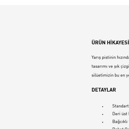
ÜRÜN HİKAYES
Yarış pistinin hızı
tasarımı ve şık çizg
silüetimizin bu en 
DETAYLAR
Standar
Deri üst
Bağcıklı