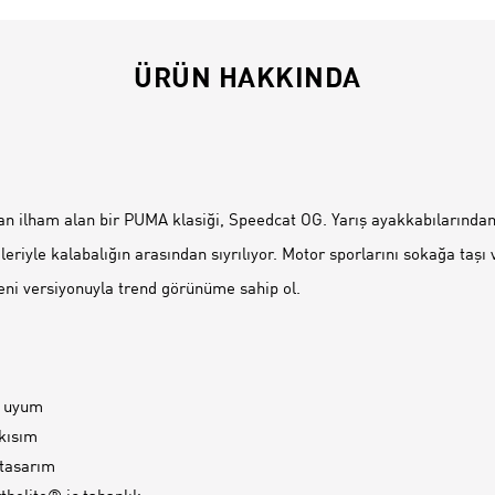
ÜRÜN HAKKINDA
İ
ndan ilham alan bir PUMA klasiği, Speedcat OG. Yarış ayakkabılarında
ileriyle kalabalığın arasından sıyrılıyor. Motor sporlarını sokağa taşı 
yeni versiyonuyla trend görünüme sahip ol.
t uyum
 kısım
 tasarım