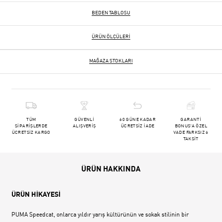
BEDEN TABLOSU
ÜRÜN ÖLÇÜLERI
MAĞAZA STOKLARI
TÜM
GÜVENLİ
60 GÜNE KADAR
GARANTİ
SİPARİŞLERDE
ALIŞVERİŞ
ÜCRETSİZ İADE
BONUS'A ÖZEL
ÜCRETSİZ KARGO
VADE FARKSIZ 6
TAKSİT
ÜRÜN HAKKINDA
ÜRÜN HİKAYESİ
PUMA Speedcat, onlarca yıldır yarış kültürünün ve sokak stilinin bir