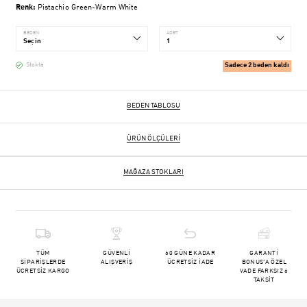
Renk:
Pistachio Green-Warm White
BEDEN
ADET
Sadece 2 beden kaldı
Stokta
BEDEN TABLOSU
ÜRÜN ÖLÇÜLERI
MAĞAZA STOKLARI
TÜM
GÜVENLİ
60 GÜNE KADAR
GARANTİ
SİPARİŞLERDE
ALIŞVERİŞ
ÜCRETSİZ İADE
BONUS'A ÖZEL
ÜCRETSİZ KARGO
VADE FARKSIZ 6
TAKSİT