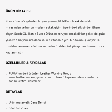
ÜRÜN HİKAYESİ
Klasik Suede‘e getirilen bu yeni yorum, PUMA‘nın break danstaki
mirasından ve bunun modern sokak giyimi üzerindeki etkisinden ilham
alıyor. Suede XL, ikonik Suede DNA‘sını koruyor, ancak dikkat çekici dolgulu
yaka ve dilin yanı sıra daha kalın bir tabanla yeni bir dokunuş katıyor. Bu
modelin tamamen süet malzemeden üretilen üst yüzeyi deri Formstrip ile
kaplanmıştır.
ÖZELLİKLER & FAYDALAR
PUMA‘nın deri ürünleri Leather Working Group
www.leatherworkinggroup.com protokolü kapsamında sorumluluk
sahibi üretimi destekler
DETAYLAR
Ürün materyali: Dana Derisi
Süet üst yüzey