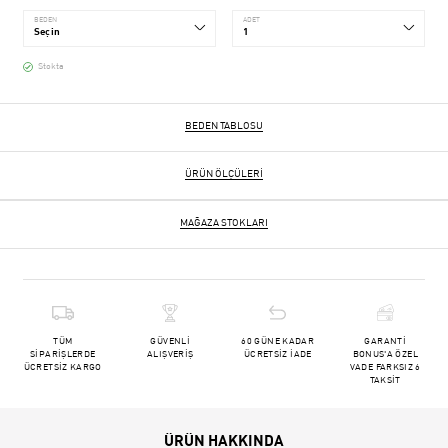
BEDEN
ADET
Stokta
BEDEN TABLOSU
ÜRÜN ÖLÇÜLERI
MAĞAZA STOKLARI
TÜM
GÜVENLİ
60 GÜNE KADAR
GARANTİ
SİPARİŞLERDE
ALIŞVERİŞ
ÜCRETSİZ İADE
BONUS'A ÖZEL
ÜCRETSİZ KARGO
VADE FARKSIZ 6
TAKSİT
ÜRÜN HAKKINDA