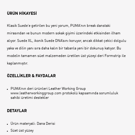
ÜRÜN HİKAYESİ
Klasik Suede‘e getirilen bu yeni yorum, PUMA‘nın break danstaki
mirasından ve bunun modern sokak giyimi üzerindeki etkisinden ilham
alıyor. Suede XL, ikonik Suede DNA‘sını koruyor, ancak dikkat çekici dolgulu
yaka ve dilin yanı sıra daha kalın bir tabanla yeni bir dokunuş katıyor. Bu
modelin tamamen süet malzemeden üretilen üst yüzeyi deri Formstrip ile
kaplanmıştır.
ÖZELLİKLER & FAYDALAR
PUMA‘nın deri ürünleri Leather Working Group
www.leatherworkinggroup.com protokolü kapsamında sorumluluk
sahibi üretimi destekler
DETAYLAR
Ürün materyali: Dana Derisi
Süet üst yüzey