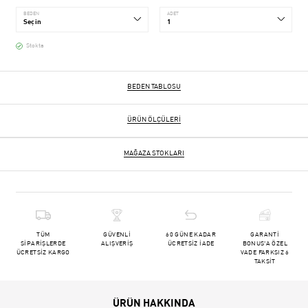
BEDEN
ADET
Stokta
BEDEN TABLOSU
ÜRÜN ÖLÇÜLERI
MAĞAZA STOKLARI
TÜM
GÜVENLİ
60 GÜNE KADAR
GARANTİ
SİPARİŞLERDE
ALIŞVERİŞ
ÜCRETSİZ İADE
BONUS'A ÖZEL
ÜCRETSİZ KARGO
VADE FARKSIZ 6
TAKSİT
ÜRÜN HAKKINDA