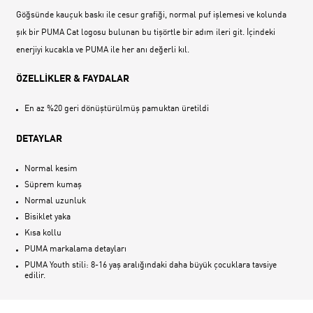
Göğsünde kauçuk baskı ile cesur grafiği, normal puf işlemesi ve kolunda
şık bir PUMA Cat logosu bulunan bu tişörtle bir adım ileri git. İçindeki
enerjiyi kucakla ve PUMA ile her anı değerli kıl.
ÖZELLİKLER & FAYDALAR
En az %20 geri dönüştürülmüş pamuktan üretildi
DETAYLAR
Normal kesim
Süprem kumaş
Normal uzunluk
Bisiklet yaka
Kısa kollu
PUMA markalama detayları
PUMA Youth stili: 8-16 yaş aralığındaki daha büyük çocuklara tavsiye
edilir.