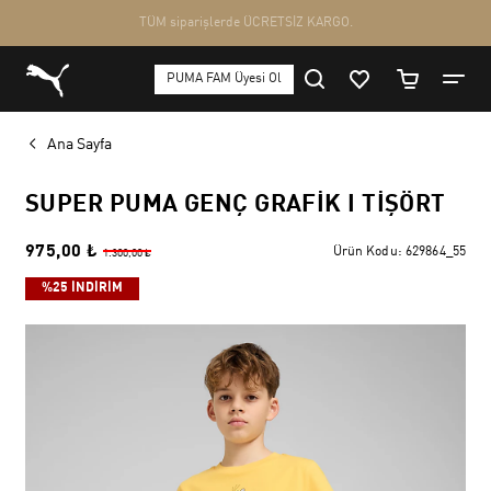
Ana Sayfa
SUPER PUMA GENÇ GRAFIK I TIŞÖRT
975,00 ₺
Ürün Kodu:
629864_55
1.300,00 ₺
%25 İNDİRİM