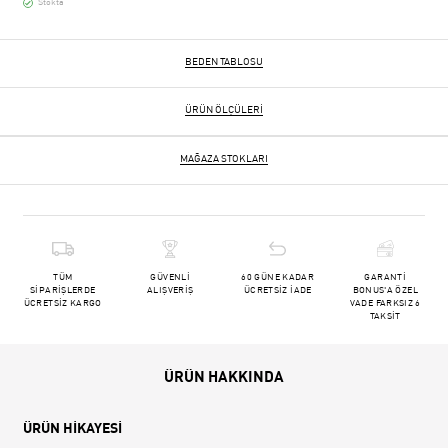
Stokta
BEDEN TABLOSU
ÜRÜN ÖLÇÜLERI
MAĞAZA STOKLARI
TÜM
GÜVENLİ
60 GÜNE KADAR
GARANTİ
SİPARİŞLERDE
ALIŞVERİŞ
ÜCRETSİZ İADE
BONUS'A ÖZEL
ÜCRETSİZ KARGO
VADE FARKSIZ 6
TAKSİT
ÜRÜN HAKKINDA
ÜRÜN HİKAYESİ