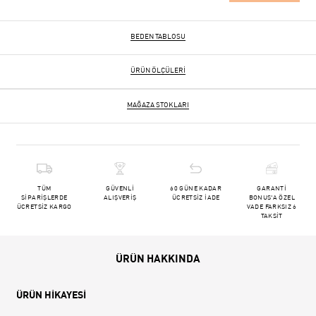
BEDEN TABLOSU
ÜRÜN ÖLÇÜLERI
MAĞAZA STOKLARI
TÜM
GÜVENLİ
60 GÜNE KADAR
GARANTİ
SİPARİŞLERDE
ALIŞVERİŞ
ÜCRETSİZ İADE
BONUS'A ÖZEL
ÜCRETSİZ KARGO
VADE FARKSIZ 6
TAKSİT
ÜRÜN HAKKINDA
ÜRÜN HİKAYESİ