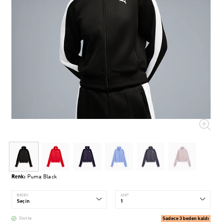
Renk:
Puma Black
BEDEN
ADET
Sadece 3 beden kaldı
Stokta