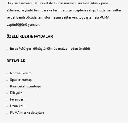
Bu kısa eşofman üstü ceket ile T7‘nin mirasını kucakla. Klasik panel
eklerine, iki yönlü fermuara ve fermuarlı yan ceplere sahip. Fitilli manşetler
ve bel bandı vücuda tam oturmasını sağlarken, logo işlemesi PUMA
özgünlüğünü yansıtır.
ÖZELLİKLER & FAYDALAR
En az %50 geri dönüştürülmüş malzemeden üretildi
DETAYLAR
Normal kesim
Spacer kumaş
Kısa ceket uzunluğu
Dik yaka
Fermuarlı
Uzun kollu
PUMA marka detayları