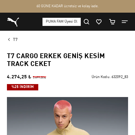
T7
T7 CARGO ERKEK GENIŞ KESIM
TRACK CEKET
4.274,25 ₺
Ürün Kodu:
632092_83
5.699,00 ₺
%25 İNDİRİM