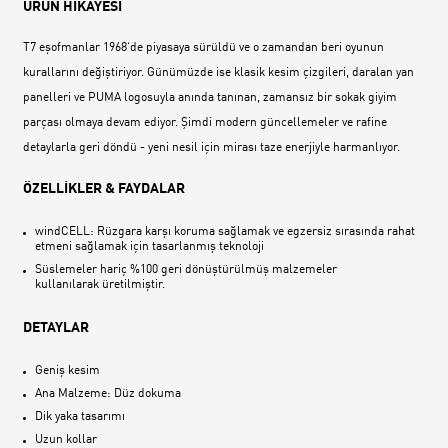
ÜRÜN HİKAYESİ
T7 eşofmanlar 1968‘de piyasaya sürüldü ve o zamandan beri oyunun
kurallarını değiştiriyor. Günümüzde ise klasik kesim çizgileri, daralan yan
panelleri ve PUMA logosuyla anında tanınan, zamansız bir sokak giyim
parçası olmaya devam ediyor. Şimdi modern güncellemeler ve rafine
detaylarla geri döndü - yeni nesil için mirası taze enerjiyle harmanlıyor.
ÖZELLİKLER & FAYDALAR
windCELL: Rüzgara karşı koruma sağlamak ve egzersiz sırasında rahat
etmeni sağlamak için tasarlanmış teknoloji
Süslemeler hariç %100 geri dönüştürülmüş malzemeler
kullanılarak üretilmiştir.
DETAYLAR
Geniş kesim
Ana Malzeme: Düz dokuma
Dik yaka tasarımı
Uzun kollar