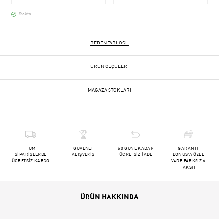
Stokta
BEDEN TABLOSU
ÜRÜN ÖLÇÜLERI
MAĞAZA STOKLARI
TÜM
GÜVENLİ
60 GÜNE KADAR
GARANTİ
SİPARİŞLERDE
ALIŞVERİŞ
ÜCRETSİZ İADE
BONUS'A ÖZEL
ÜCRETSİZ KARGO
VADE FARKSIZ 6
TAKSİT
ÜRÜN HAKKINDA