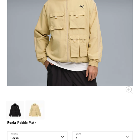
Renk:
Pebble Path
BEDEN
ADET