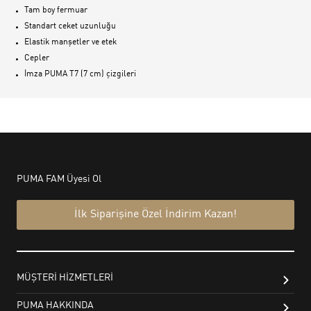
Tam boy fermuar
Standart ceket uzunluğu
Elastik manşetler ve etek
Cepler
İmza PUMA T7 (7 cm) çizgileri