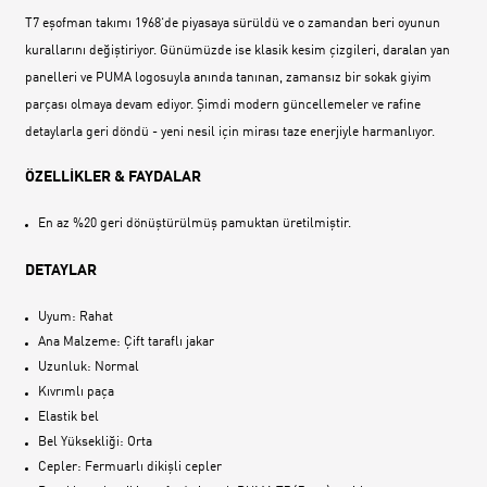
T7 eşofman takımı 1968‘de piyasaya sürüldü ve o zamandan beri oyunun
kurallarını değiştiriyor. Günümüzde ise klasik kesim çizgileri, daralan yan
panelleri ve PUMA logosuyla anında tanınan, zamansız bir sokak giyim
parçası olmaya devam ediyor. Şimdi modern güncellemeler ve rafine
detaylarla geri döndü - yeni nesil için mirası taze enerjiyle harmanlıyor.
ÖZELLİKLER & FAYDALAR
En az %20 geri dönüştürülmüş pamuktan üretilmiştir.
DETAYLAR
Uyum: Rahat
Ana Malzeme: Çift taraflı jakar
Uzunluk: Normal
Kıvrımlı paça
Elastik bel
Bel Yüksekliği: Orta
Cepler: Fermuarlı dikişli cepler