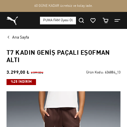
Ana Sayfa
T7 KADIN GENIŞ PAÇALI EŞOFMAN
ALTI
3.299,00 ₺
Ürün Kodu:
636884_13
4.399,00 ₺
%25 İNDİRİM