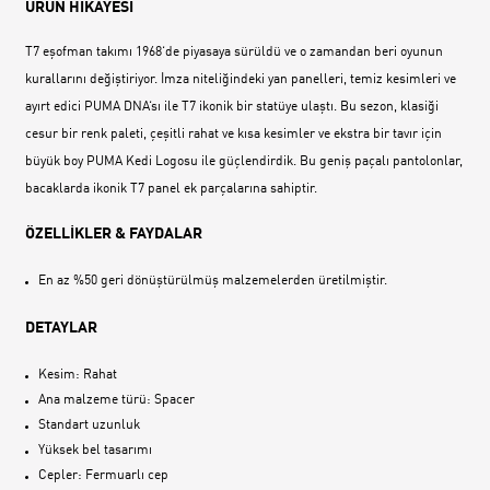
ÜRÜN HİKAYESİ
T7 eşofman takımı 1968‘de piyasaya sürüldü ve o zamandan beri oyunun
kurallarını değiştiriyor. İmza niteliğindeki yan panelleri, temiz kesimleri ve
ayırt edici PUMA DNA‘sı ile T7 ikonik bir statüye ulaştı. Bu sezon, klasiği
cesur bir renk paleti, çeşitli rahat ve kısa kesimler ve ekstra bir tavır için
büyük boy PUMA Kedi Logosu ile güçlendirdik. Bu geniş paçalı pantolonlar,
bacaklarda ikonik T7 panel ek parçalarına sahiptir.
ÖZELLİKLER & FAYDALAR
En az %50 geri dönüştürülmüş malzemelerden üretilmiştir.
DETAYLAR
Kesim: Rahat
Ana malzeme türü: Spacer
Standart uzunluk
Yüksek bel tasarımı
Cepler: Fermuarlı cep