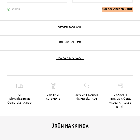
Sadece 2 beden kaldı
Stokta
BEDEN TABLOSU
ÜRÜN ÖLÇÜLERI
MAĞAZA STOKLARI
TÜM
GÜVENLİ
60 GÜNE KADAR
GARANTİ
SİPARİŞLERDE
ALIŞVERİŞ
ÜCRETSİZ İADE
BONUS'A ÖZEL
ÜCRETSİZ KARGO
VADE FARKSIZ 6
TAKSİT
ÜRÜN HAKKINDA