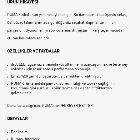
ÜRÜN HİKAYESİ
PUMA Futbolunun yeni nesliyle tanışın. Bu dar kesimli kapüşonlu ceket,
üst düzey takımlarımızda gördüğünüz seyahat ekipmanlarının bir
parçasıdır. Oyunun en iyi sporcularının ihtiyaçlarını karşılayan vücuda
oturan kesimlere sahiptir.
ÖZELLİKLER VE FAYDALAR
dryCELL: Egzersiz sırasında vücuttan nemi uzaklaştırmak ve terlemeyi
önlemek için tasarlanmış performans teknolojisi
En az %20 geri dönüştürülmüş pamuktan üretilmiştir.
PUMA ürünlerindeki pamuk, su verimliliği ve toprak sağlığının
korunması gibi sürdürülebilir tarıma odaklanan çiftliklerden
gelmektedir.
Daha fazla bilgi için: PUMA.com/FOREVER BETTER
DETAYLAR
Dar kesim
Kumaş: Interlock