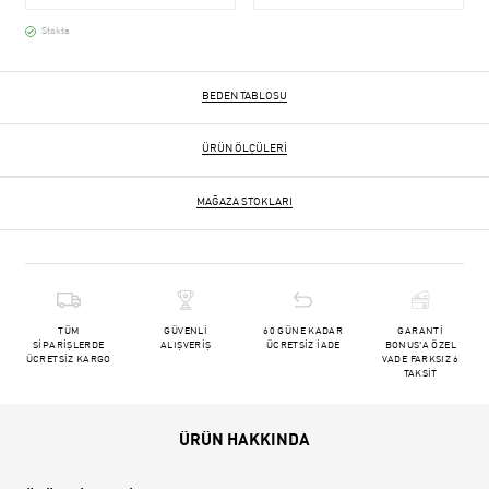
Stokta
BEDEN TABLOSU
ÜRÜN ÖLÇÜLERI
MAĞAZA STOKLARI
TÜM
GÜVENLİ
60 GÜNE KADAR
GARANTİ
SİPARİŞLERDE
ALIŞVERİŞ
ÜCRETSİZ İADE
BONUS'A ÖZEL
ÜCRETSİZ KARGO
VADE FARKSIZ 6
TAKSİT
ÜRÜN HAKKINDA