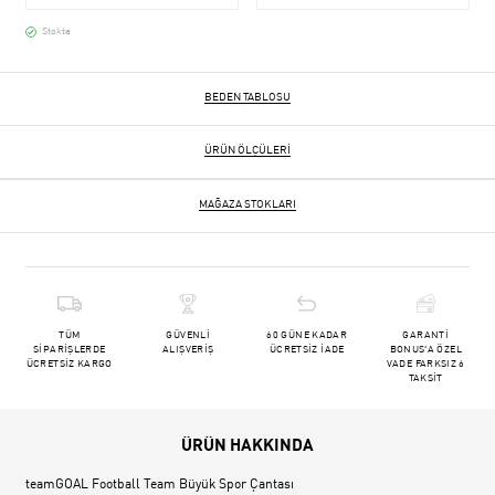
Stokta
BEDEN TABLOSU
ÜRÜN ÖLÇÜLERI
MAĞAZA STOKLARI
TÜM
GÜVENLİ
60 GÜNE KADAR
GARANTİ
SİPARİŞLERDE
ALIŞVERİŞ
ÜCRETSİZ İADE
BONUS'A ÖZEL
ÜCRETSİZ KARGO
VADE FARKSIZ 6
TAKSİT
ÜRÜN HAKKINDA
teamGOAL Football Team Büyük Spor Çantası