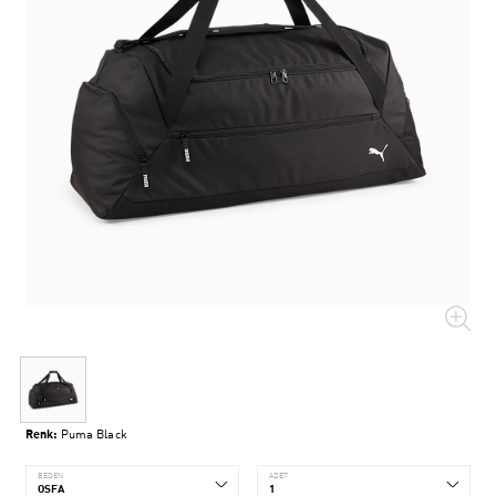
Renk:
Puma Black
BEDEN
ADET