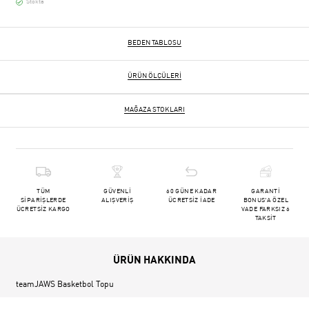
Stokta
BEDEN TABLOSU
ÜRÜN ÖLÇÜLERI
MAĞAZA STOKLARI
TÜM
GÜVENLİ
60 GÜNE KADAR
GARANTİ
SİPARİŞLERDE
ALIŞVERİŞ
ÜCRETSİZ İADE
BONUS'A ÖZEL
ÜCRETSİZ KARGO
VADE FARKSIZ 6
TAKSİT
ÜRÜN HAKKINDA
teamJAWS Basketbol Topu