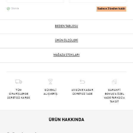
Sadece 3 beden kaldı
Stokta
BEDEN TABLOSU
ÜRÜN ÖLÇÜLERI
MAĞAZA STOKLARI
TÜM
GÜVENLİ
60 GÜNE KADAR
GARANTİ
SİPARİŞLERDE
ALIŞVERİŞ
ÜCRETSİZ İADE
BONUS'A ÖZEL
ÜCRETSİZ KARGO
VADE FARKSIZ 6
TAKSİT
ÜRÜN HAKKINDA