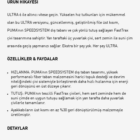
ÜRÜN HİKAYESİ
ULTRA 6 ile altıncı vitese geçin. Yükselen hız tutkunları için mükemmel
olan bu ULTRA versiyonu, güncellenmiş, geliştirilmiş file üst kısım,
PUMA‘nın SPEEDSYSTEM dış tabanı ve çok yönlü tutuş sağlayan FastTrax
çivi tasarımına sahiptir. Yan taraftaki üç yuvarlak çivi, sert zemin ile suni çim
arasında geçiş yapmanızı sağlar. Ekstra bir şey yok. Her şey ULTRA.
ÖZELLİKLER & FAYDALAR
HIZLANMA: PUMA‘nın SPEEDSYSTEM dış taban tasarımı, yüksek
performanslı fiber taban malzemesini harici topuk desteği ve devrim
niteliğindeki çivi sistemiyle birleştirerek daha hızlı hızlanma için enerji
geri dönüşünü en üst düzeye çıkarır.
TUTUŞ: PUMA‘nın tescilli FastTrax çivileri, hem sert zeminde hem de
suni çimde en uygun tutuşu sağlamak için yan tarafta daha yuvarlak
çivilerle tamamlanır.
Ayakkabıların üst kısmı en az %30 geri dönüştürülmüş malzemeyle
üretilmiştir.
DETAYLAR