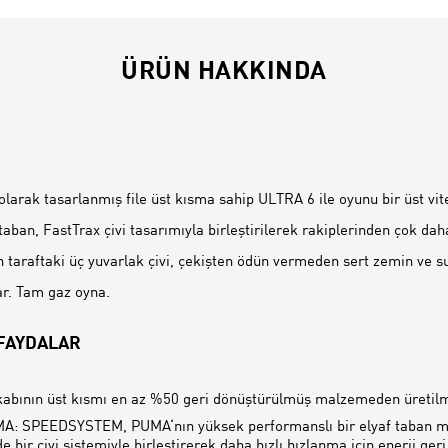
ÜRÜN HAKKINDA
İ
larak tasarlanmış file üst kısma sahip ULTRA 6 ile oyunu bir üst vite
an, FastTrax çivi tasarımıyla birleştirilerek rakiplerinden çok da
an taraftaki üç yuvarlak çivi, çekişten ödün vermeden sert zemin ve s
ar. Tam gaz oyna.
 FAYDALAR
abının üst kısmı en az %50 geri dönüştürülmüş malzemeden üretilmi
A: SPEEDSYSTEM, PUMA‘nın yüksek performanslı bir elyaf taban m
de bir çivi sistemiyle birleştirerek daha hızlı hızlanma için enerji ge