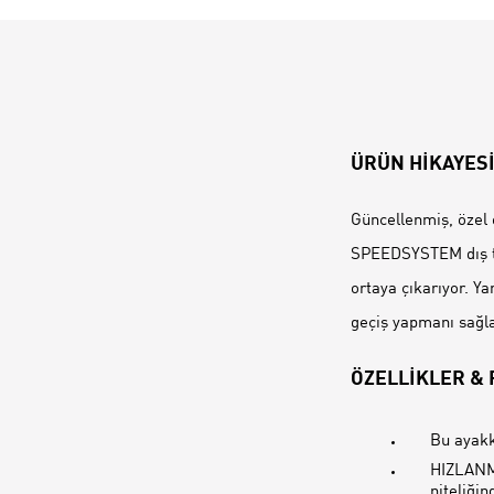
ÜRÜN HİKAYES
Güncellenmiş, özel o
SPEEDSYSTEM dış tab
ortaya çıkarıyor. Y
geçiş yapmanı sağl
ÖZELLİKLER &
Bu ayakk
HIZLANM
niteliğin