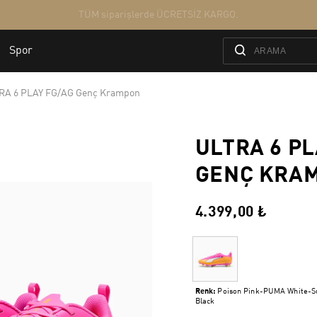
RA 6 PLAY FG/AG Genç Krampon
ULTRA 6 PL
GENÇ KRA
4.399,00 ₺
Renk:
Poison Pink-PUMA White-
Black