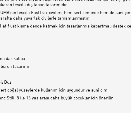
karan tescilli dış taban tasarımıdır.
UMA‘nın tescilli FastTrax çivileri, hem sert zeminde hem de suni çi
 tarafta daha yuvarlak çivilerle tamamlanmıştır.
afif üst kısma denge katmak için tasarlanmış kabartmalı destek çe
n dar kalıba
 burun tasarımı
pi: Düz
ert doğal yüzeylerde kullanım için uygundur ve suni çim
 Stili: 8 ile 16 yaş arası daha büyük çocuklar için önerilir