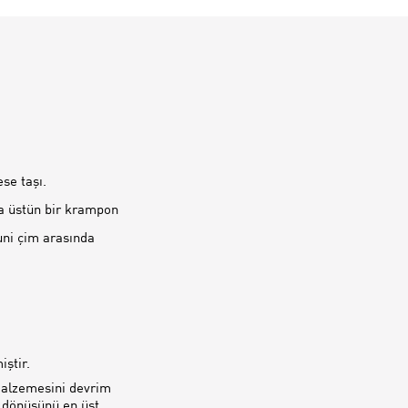
se taşı.
ha üstün bir krampon
uni çim arasında
ştir.
alzemesini devrim
ri dönüşünü en üst