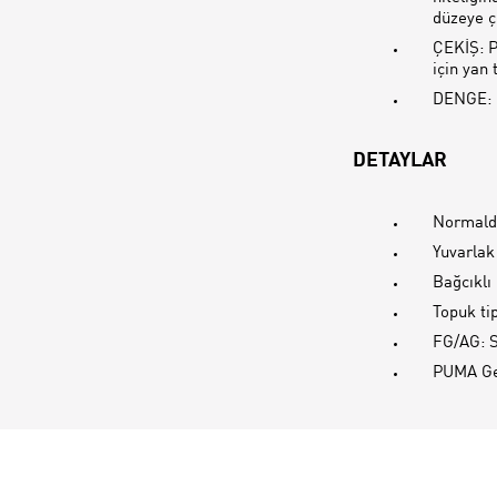
düzeye çı
ÇEKİŞ: P
için yan
DENGE: H
DETAYLAR
Normalde
Yuvarlak
Bağcıklı
Topuk ti
FG/AG: S
PUMA Genç