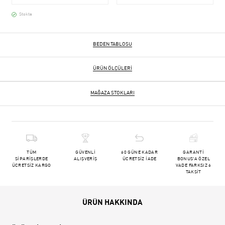
Stokta
BEDEN TABLOSU
ÜRÜN ÖLÇÜLERI
MAĞAZA STOKLARI
TÜM
GÜVENLİ
60 GÜNE KADAR
GARANTİ
SİPARİŞLERDE
ALIŞVERİŞ
ÜCRETSİZ İADE
BONUS'A ÖZEL
ÜCRETSİZ KARGO
VADE FARKSIZ 6
TAKSİT
ÜRÜN HAKKINDA