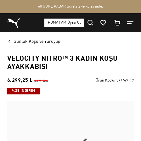
Günlük Koşu ve Yürüyüş
VELOCITY NITRO™ 3 KADIN KOŞU
AYAKKABISI
6.299,25 ₺
Ürün Kodu:
377749_19
8.399,00 ₺
%25 İNDİRİM