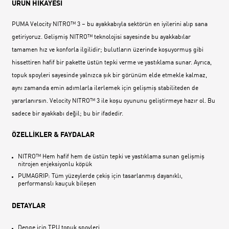
ÜRÜN HİKAYESİ
PUMA Velocity NITRO™ 3 – bu ayakkabıyla sektörün en iyilerini alıp sana
getiriyoruz. Gelişmiş NITRO™ teknolojisi sayesinde bu ayakkabılar
tamamen hız ve konforla ilgilidir; bulutların üzerinde koşuyormuş gibi
hissettiren hafif bir pakette üstün tepki verme ve yastıklama sunar. Ayrıca,
topuk spoyleri sayesinde yalnızca şık bir görünüm elde etmekle kalmaz,
aynı zamanda emin adımlarla ilerlemek için gelişmiş stabiliteden de
yararlanırsın. Velocity NITRO™ 3 ile koşu oyununu geliştirmeye hazır ol. Bu
sadece bir ayakkabı değil; bu bir ifadedir.
ÖZELLİKLER & FAYDALAR
NITRO™ Hem hafif hem de üstün tepki ve yastıklama sunan gelişmiş
nitrojen enjeksiyonlu köpük
PUMAGRIP: Tüm yüzeylerde çekiş için tasarlanmış dayanıklı,
performanslı kauçuk bileşen
DETAYLAR
Denge için TPU topuk spoyleri