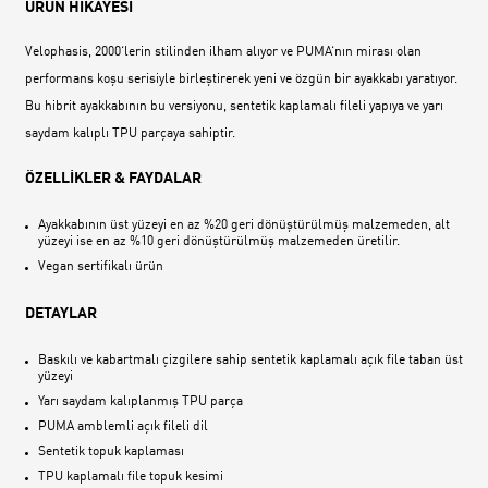
ÜRÜN HİKAYESİ
Velophasis, 2000‘lerin stilinden ilham alıyor ve PUMA‘nın mirası olan
performans koşu serisiyle birleştirerek yeni ve özgün bir ayakkabı yaratıyor.
Bu hibrit ayakkabının bu versiyonu, sentetik kaplamalı fileli yapıya ve yarı
saydam kalıplı TPU parçaya sahiptir.
ÖZELLİKLER & FAYDALAR
Ayakkabının üst yüzeyi en az %20 geri dönüştürülmüş malzemeden, alt
yüzeyi ise en az %10 geri dönüştürülmüş malzemeden üretilir.
Vegan sertifikalı ürün
DETAYLAR
Baskılı ve kabartmalı çizgilere sahip sentetik kaplamalı açık file taban üst
yüzeyi
Yarı saydam kalıplanmış TPU parça
PUMA amblemli açık fileli dil
Sentetik topuk kaplaması
TPU kaplamalı file topuk kesimi