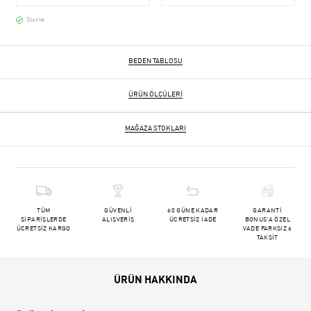
Stokta
BEDEN TABLOSU
ÜRÜN ÖLÇÜLERI
MAĞAZA STOKLARI
TÜM
GÜVENLİ
60 GÜNE KADAR
GARANTİ
SİPARİŞLERDE
ALIŞVERİŞ
ÜCRETSİZ İADE
BONUS'A ÖZEL
ÜCRETSİZ KARGO
VADE FARKSIZ 6
TAKSİT
ÜRÜN HAKKINDA