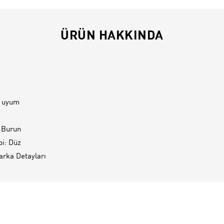
ÜRÜN HAKKINDA
t uyum
 Burun
pi: Düz
rka Detayları