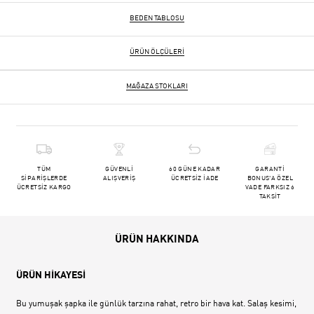
BEDEN TABLOSU
ÜRÜN ÖLÇÜLERI
MAĞAZA STOKLARI
TÜM
GÜVENLİ
60 GÜNE KADAR
GARANTİ
SİPARİŞLERDE
ALIŞVERİŞ
ÜCRETSİZ İADE
BONUS'A ÖZEL
ÜCRETSİZ KARGO
VADE FARKSIZ 6
TAKSİT
ÜRÜN HAKKINDA
ÜRÜN HİKAYESİ
Bu yumuşak şapka ile günlük tarzına rahat, retro bir hava kat. Salaş kesimi,