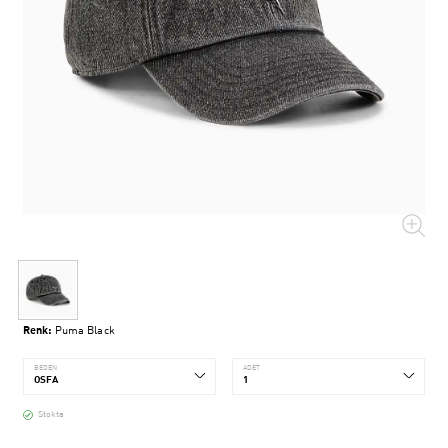
Renk:
Puma Black
BEDEN
ADET
Stokta