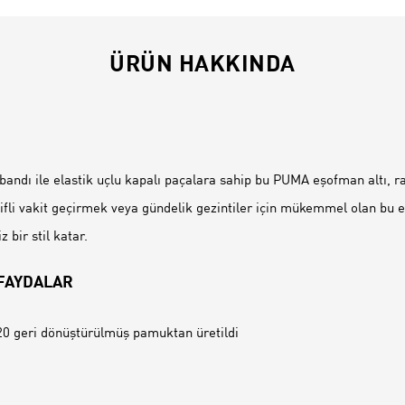
ÜRÜN HAKKINDA
İ
 bandı ile elastik uçlu kapalı paçalara sahip bu PUMA eşofman altı, rah
yifli vakit geçirmek veya gündelik gezintiler için mükemmel olan bu 
bir stil katar.
 FAYDALAR
0 geri dönüştürülmüş pamuktan üretildi