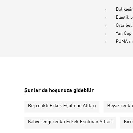
Bol kesi
Elastik b
Orta bel
Yan Cep
PUMA ma
Şunlar da hoşunuza gidebilir
Bej renkli Erkek Eşofman Altları
Beyaz renkl
Kahverengi renkli Erkek Eşofman Altları
Kırm