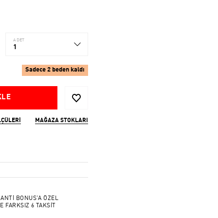
ADET
1
Sadece 2 beden kaldı
KLE
LÇÜLERI
MAĞAZA STOKLARI
ANTİ BONUS'A ÖZEL
E FARKSIZ 6 TAKSİT