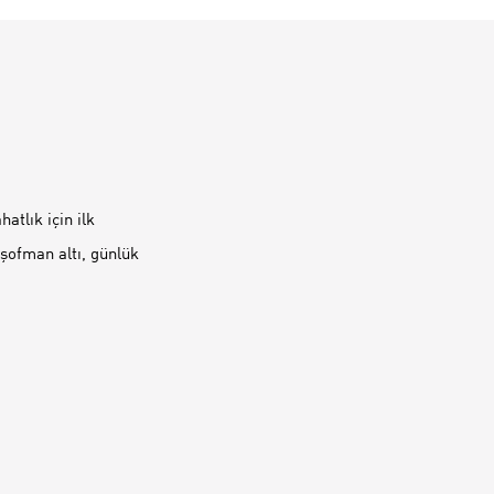
atlık için ilk
eşofman altı, günlük