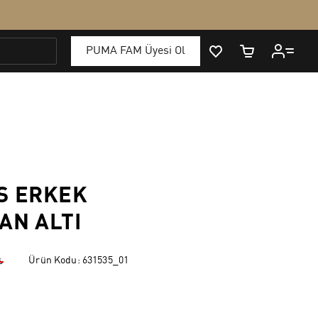
S ERKEK
AN ALTI
Ürün Kodu:
631535_01
₺