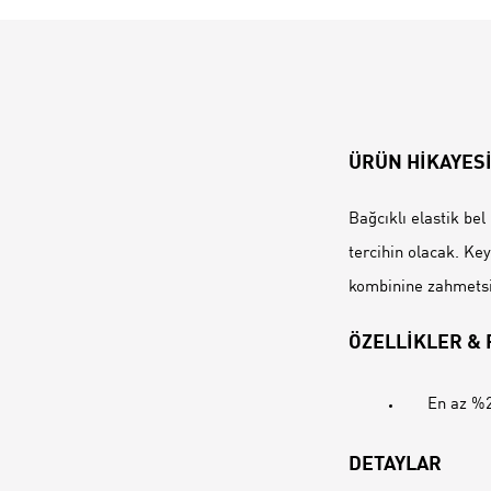
ÜRÜN HİKAYES
Bağcıklı elastik bel
tercihin olacak. Ke
kombinine zahmetsiz 
ÖZELLİKLER &
En az %2
DETAYLAR