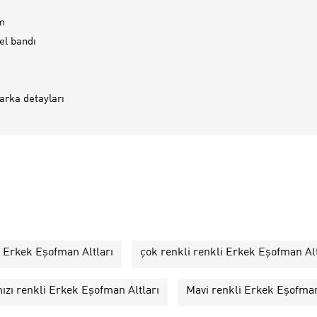
m
el bandı
rka detayları
i Erkek Eşofman Altları
çok renkli renkli Erkek Eşofman Alt
ızı renkli Erkek Eşofman Altları
Mavi renkli Erkek Eşofman