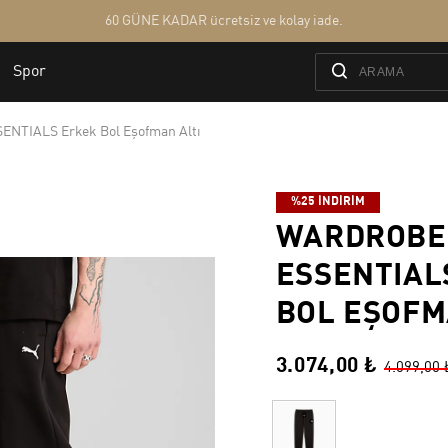
ENTIALS Erkek Bol Eşofman Altı
%25 İNDİRİM
WARDROBE
ESSENTIAL
BOL EŞOFM
3.074,00 ₺
4.099,00 