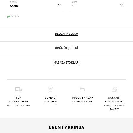
BEDEN
ADET
Stokta
BEDEN TABLOSU
ÜRÜN ÖLÇÜLERI
MAĞAZA STOKLARI
TÜM
GÜVENLİ
60 GÜNE KADAR
GARANTİ
SİPARİŞLERDE
ALIŞVERİŞ
ÜCRETSİZ İADE
BONUS'A ÖZEL
ÜCRETSİZ KARGO
VADE FARKSIZ 6
TAKSİT
ÜRÜN HAKKINDA