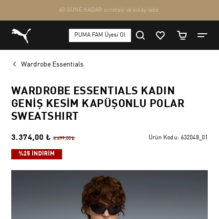
Wardrobe Essentials
WARDROBE ESSENTIALS KADIN
GENIŞ KESIM KAPÜŞONLU POLAR
SWEATSHIRT
3.374,00 ₺
Ürün Kodu:
632048_01
4.499,00 ₺
%25 İNDİRİM