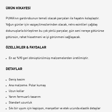
ÜRÜN HİKAYESİ
PUMA‘nın gardırobunun temeli olacak parçaları ile hayatını kolaylaştır.
Yoğun günler için vazgeçilmezlerinden olacak, retro esintileri çağdaş
dokunuşlarla birleştiren bu çok yönlü parçalar, gün seni nereye götürürse
götürsün, rahat hissetmeni ve iyi görünmeni sağlayacak.
ÖZELLİKLER & FAYDALAR
En az %90 geri dönüştürülmüş malzemelerden üretilmiştir.
DETAYLAR
Geniş kesim
Ana malzeme: Polar kumaş
Uzun kollar
Yarım fermuarlı tasarım
Standart uzunluk
Sıkı bir uyum için kapüşon, manşetler ve etek ucunda elastik detaylar