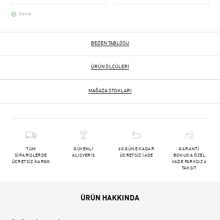
Stokta
BEDEN TABLOSU
ÜRÜN ÖLÇÜLERI
MAĞAZA STOKLARI
TÜM
GÜVENLİ
60 GÜNE KADAR
GARANTİ
SİPARİŞLERDE
ALIŞVERİŞ
ÜCRETSİZ İADE
BONUS'A ÖZEL
ÜCRETSİZ KARGO
VADE FARKSIZ 6
TAKSİT
ÜRÜN HAKKINDA