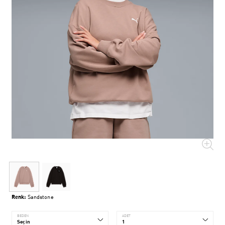
Renk:
Sandstone
BEDEN
ADET