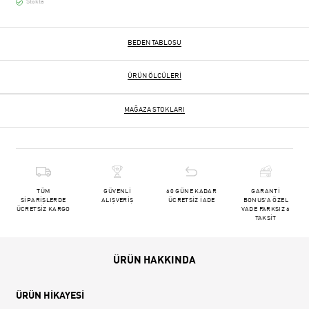
Stokta
BEDEN TABLOSU
ÜRÜN ÖLÇÜLERI
MAĞAZA STOKLARI
TÜM
GÜVENLİ
60 GÜNE KADAR
GARANTİ
SİPARİŞLERDE
ALIŞVERİŞ
ÜCRETSİZ İADE
BONUS'A ÖZEL
ÜCRETSİZ KARGO
VADE FARKSIZ 6
TAKSİT
ÜRÜN HAKKINDA
ÜRÜN HİKAYESİ