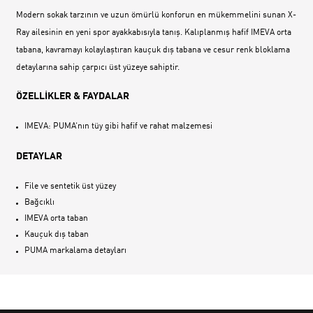
Modern sokak tarzının ve uzun ömürlü konforun en mükemmelini sunan X-
Ray ailesinin en yeni spor ayakkabısıyla tanış. Kalıplanmış hafif IMEVA orta
tabana, kavramayı kolaylaştıran kauçuk dış tabana ve cesur renk bloklama
detaylarına sahip çarpıcı üst yüzeye sahiptir.
ÖZELLİKLER & FAYDALAR
IMEVA: PUMA‘nın tüy gibi hafif ve rahat malzemesi
DETAYLAR
File ve sentetik üst yüzey
Bağcıklı
IMEVA orta taban
Kauçuk dış taban
PUMA markalama detayları