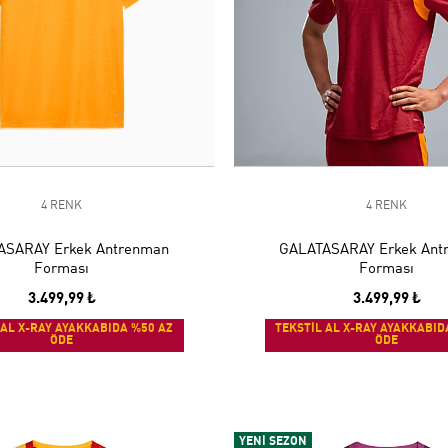
4 RENK
4 RENK
ASARAY Erkek Antrenman
GALATASARAY Erkek Ant
Forması
Forması
3.499,99 ₺
3.499,99 ₺
 AL X-RAY AYAKKABIDA %50 AZ
TEKSTİL AL X-RAY AYAKKABID
ÖDE
ÖDE
YENİ SEZON