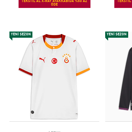
TEKSTİL AL X-RAY AYAKKABIDA %50 AZ
TEKSTİL
ÖDE
YENİ SEZON
YENİ SEZON