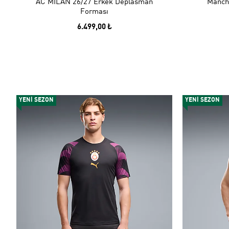
AC MILAN 26/27 Erkek Deplasman
Manche
Forması
6.499,00 ₺
YENİ SEZON
YENİ SEZON