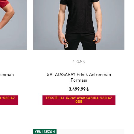
4 RENK
renman
GALATASARAY Erkek Antrenman
Forması
3.499,99 ₺
A %50 AZ
TEKSTİL AL X-RAY AYAKKABIDA %50 AZ
ÖDE
YENİ SEZON