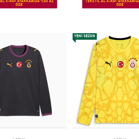
 AL X-RAY AYAKKABIDA %50 AZ
TEKSTİL AL X-RAY AYAKKABID
ÖDE
ÖDE
YENİ SEZON