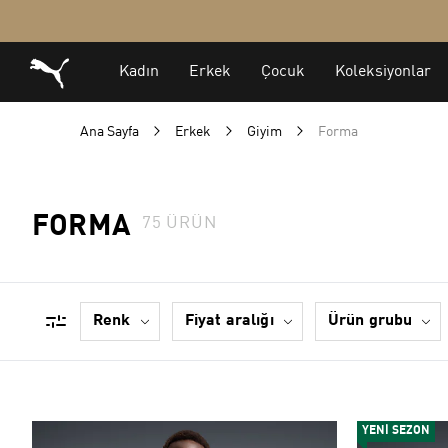
Ana Sayfa
Erkek
Giyim
Forma
FORMA
75
ÜRÜN
renk
fi̇yat araliği
ürün grubu
YENİ SEZON