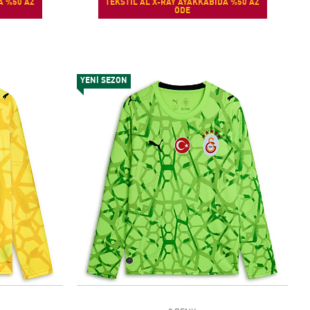
A %50 AZ
TEKSTİL AL X-RAY AYAKKABIDA %50 AZ
ÖDE
YENİ SEZON