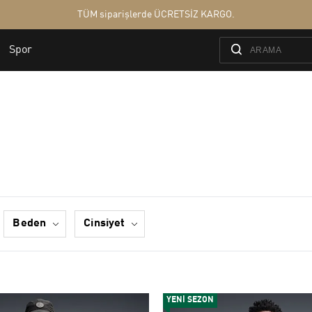
beden
cinsiyet
YENİ SEZON