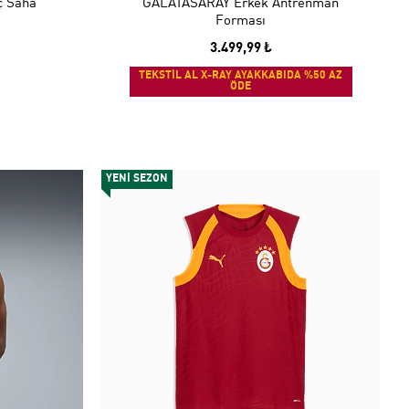
ç Saha
GALATASARAY Erkek Antrenman
Forması
3.499,99 ₺
TEKSTİL AL X-RAY AYAKKABIDA %50 AZ
ÖDE
YENİ SEZON