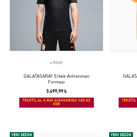
4 RENK
GALATASARAY Erkek Antrenman
GALAT
Forması
3.499,99 ₺
TEKSTİL AL X-RAY AYAKKABIDA %50 AZ
TEKSTİL
ÖDE
YENİ SEZON
YENİ SEZON