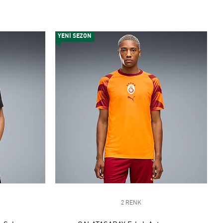
YENİ SEZON
2 RENK