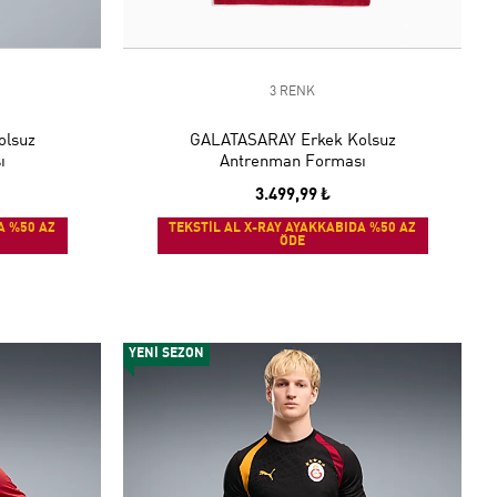
3 RENK
olsuz
GALATASARAY Erkek Kolsuz
ı
Antrenman Forması
3.499,99 ₺
A %50 AZ
TEKSTİL AL X-RAY AYAKKABIDA %50 AZ
ÖDE
YENİ SEZON