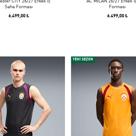
ster CITY 26/27 Erkek İç
AC MILAN 26/27 Erkek İ
Saha Forması
Forması
6.499,00 ₺
6.499,00 ₺
YENİ SEZON