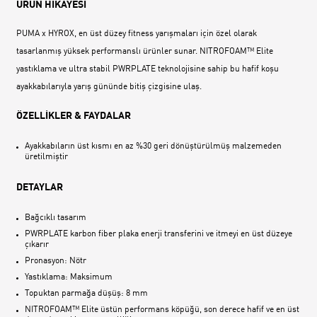
ÜRÜN HİKAYESİ
PUMA x HYROX, en üst düzey fitness yarışmaları için özel olarak
tasarlanmış yüksek performanslı ürünler sunar. NITROFOAM™ Elite
yastıklama ve ultra stabil PWRPLATE teknolojisine sahip bu hafif koşu
ayakkabılarıyla yarış gününde bitiş çizgisine ulaş.
ÖZELLİKLER & FAYDALAR
Ayakkabıların üst kısmı en az %30 geri dönüştürülmüş malzemeden
üretilmiştir
DETAYLAR
Bağcıklı tasarım
PWRPLATE karbon fiber plaka enerji transferini ve itmeyi en üst düzeye
çıkarır
Pronasyon: Nötr
Yastıklama: Maksimum
Topuktan parmağa düşüş: 8 mm
NITROFOAM™ Elite üstün performans köpüğü, son derece hafif ve en üst