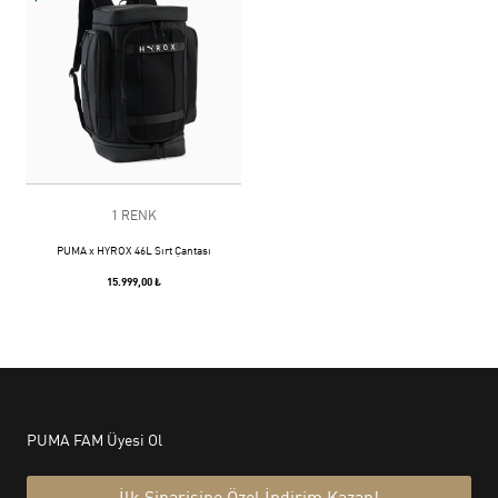
1 RENK
PUMA x HYROX 46L Sırt Çantası
15.999,00 ₺