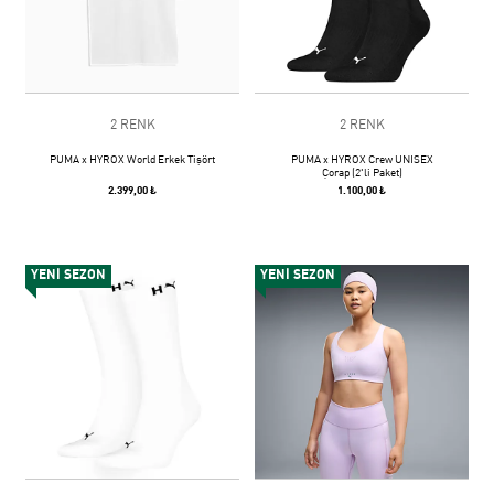
2 RENK
2 RENK
PUMA x HYROX World Erkek Tişört
PUMA x HYROX Crew UNISEX
Çorap (2'li Paket)
2.399,00 ₺
1.100,00 ₺
YENİ SEZON
YENİ SEZON