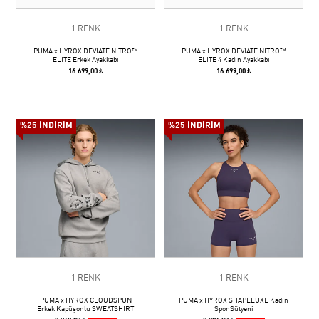
1 RENK
1 RENK
PUMA x HYROX DEVIATE NITRO™
PUMA x HYROX DEVIATE NITRO™
ELITE Erkek Ayakkabı
ELITE 4 Kadın Ayakkabı
16.699,00 ₺
16.699,00 ₺
%25 İNDİRİM
%25 İNDİRİM
1 RENK
1 RENK
PUMA x HYROX CLOUDSPUN
PUMA x HYROX SHAPELUXE Kadın
Erkek Kapüşonlu SWEATSHIRT
Spor Sütyeni