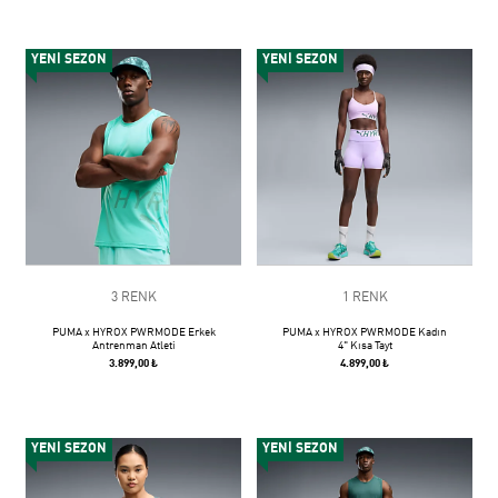
YENİ SEZON
YENİ SEZON
3 RENK
1 RENK
PUMA x HYROX PWRMODE Erkek
PUMA x HYROX PWRMODE Kadın
Antrenman Atleti
4" Kısa Tayt
3.899,00 ₺
4.899,00 ₺
YENİ SEZON
YENİ SEZON