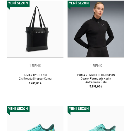
YENİ SEZON
YENİ SEZON
1 RENK
1 RENK
PUMA x HYROX 15L
PUMA x HYROX CLOUDSPUN
2'si1Arada Shopper Çanta
Çeyrek Fermuarlı Kadın
Antrenman Üstü
4.699,00 ₺
5.899,00 ₺
YENİ SEZON
YENİ SEZON