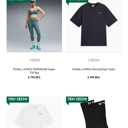
1 RENK
2 RENK
PUMA x HYROX PWRMODE Kadın
PUMA x HYROX World Erkek Tişört
7/8 Tayt
6.199,00 ₺
2.399,00 ₺
YENİ SEZON
YENİ SEZON