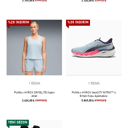
3.749,00 ₺
2.324,00 ₺
4.999,00 ₺
3.099,00 ₺
%25 İNDİRİM
%35 İNDİRİM
1 RENK
1 RENK
PUMA x HYROX DRYELITE Kadın
PUMA x HYROX VeloCITY NITRO™ 4
Atlet
Erkek Koşu Ayakkabısı
2.624,00 ₺
5.849,00 ₺
3.499,00 ₺
8.999,00 ₺
YENİ SEZON