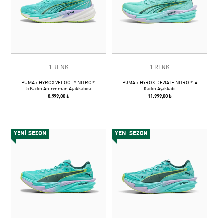
1 RENK
1 RENK
PUMA x HYROX VELOCITY NITRO™
PUMA x HYROX DEVIATE NITRO™ 4
5 Kadın Antrenman Ayakkabısı
Kadın Ayakkabı
8.999,00 ₺
11.999,00 ₺
YENİ SEZON
YENİ SEZON