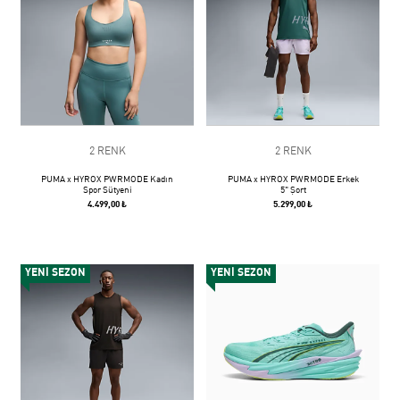
2 RENK
2 RENK
PUMA x HYROX PWRMODE Kadın
PUMA x HYROX PWRMODE Erkek
Spor Sütyeni
5" Şort
4.499,00 ₺
5.299,00 ₺
YENİ SEZON
YENİ SEZON