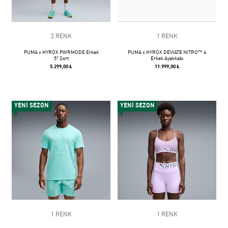
2 RENK
1 RENK
PUMA x HYROX PWRMODE Erkek
PUMA x HYROX DEVIATE NITRO™ 4
5" Şort
Erkek Ayakkabı
5.299,00 ₺
11.999,00 ₺
YENİ SEZON
YENİ SEZON
1 RENK
1 RENK