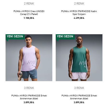
2 RENK
2 RENK
PUMA x HYROX Crew UNISEX
PUMA x HYROX PWRMODE Kadın
Çorap (2'li Paket)
Spor Sütyeni
1.100,00 ₺
4.499,00 ₺
YENİ SEZON
YENİ SEZON
3 RENK
3 RENK
PUMA x HYROX PWRMODE Erkek
PUMA x HYROX PWRMODE Erkek
Antrenman Atleti
Antrenman Atleti
3.899,00 ₺
3.899,00 ₺